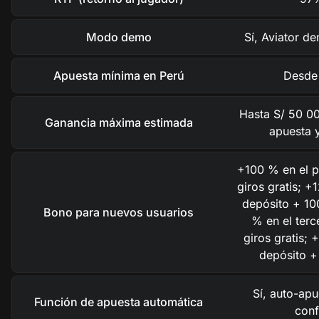
Modo demo
Sí, Aviator d
Apuesta mínima en Perú
Desde 
Hasta S/ 50 0
Ganancia máxima estimada
apuesta y
+100 % en el p
giros gratis; 
depósito + 100
Bono para nuevos usuarios
% en el terc
giros gratis; 
depósito + 
Sí, auto-apu
Función de apuesta automática
conf