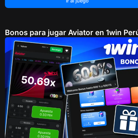
Ir al juego
Bonos para jugar Aviator en 1win Per