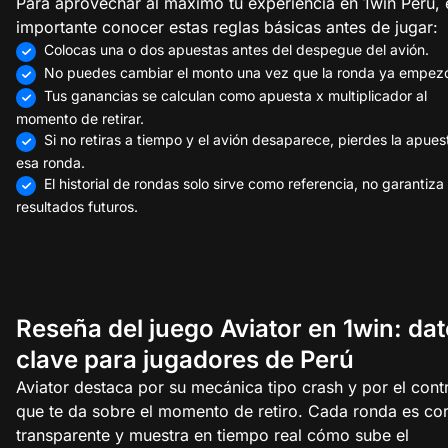
Para aprovechar al máximo tu experiencia en 1win Perú, 
importante conocer estas reglas básicas antes de jugar:
Colocas una o dos apuestas antes del despegue del avión.
No puedes cambiar el monto una vez que la ronda ya empez
Tus ganancias se calculan como apuesta x multiplicador al
momento de retirar.
Si no retiras a tiempo y el avión desaparece, pierdes la apues
esa ronda.
El historial de rondas solo sirve como referencia, no garantiza
resultados futuros.
Reseña del juego Aviator en 1win: da
clave para jugadores de Perú
Aviator destaca por su mecánica tipo crash y por el cont
que te da sobre el momento de retiro. Cada ronda es cor
transparente y muestra en tiempo real cómo sube el