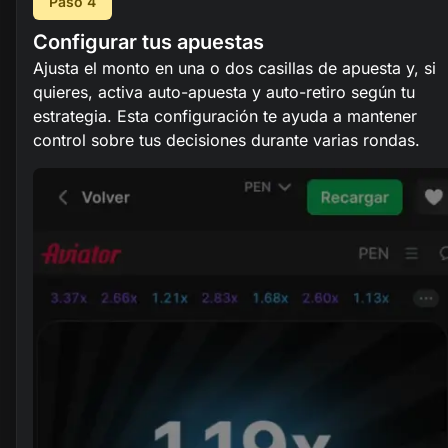
Paso 4
Configurar tus apuestas
Ajusta el monto en una o dos casillas de apuesta y, si
quieres, activa auto-apuesta y auto-retiro según tu
estrategia. Esta configuración te ayuda a mantener
control sobre tus decisiones durante varias rondas.