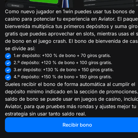
Como nuevo jugador en 1win puedes usar tus bonos de
casino para potenciar tu experiencia en Aviator. El paque
bienvenida multiplica tus primeros depósitos y suma giro
gratis que puedes aprovechar en slots, mientras usas el 
de bono en el juego crash. El bono de bienvenida de cas
se divide así:
1.er depósito: +100 % de bono + 70 giros gratis.
2.º depósito: +120 % de bono + 100 giros gratis.
3.er depósito: +130 % de bono + 150 giros gratis.
4.º depósito: +150 % de bono + 180 giros gratis.
Sueles recibir el bono de forma automática al cumplir el
depósito mínimo indicado en la sección de promociones.
saldo de bono se puede usar en juegos de casino, inclui
Aviator, para que pruebes más rondas y ajustes mejor tu
estrategia sin usar tanto saldo real.
Recibir bono