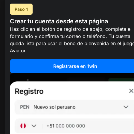
Paso 1
Crear tu cuenta desde esta página
Haz clic en el botón de registro de abajo, completa el
formulario y confirma tu correo o teléfono. Tu cuenta
queda lista para usar el bono de bienvenida en el jueg
Aviator.
Registrarse en 1win