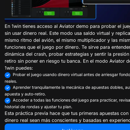
En 1win tienes acceso al Aviator demo para probar el ju
sin usar dinero real. Este modo usa saldo virtual y replica
mismo ritmo del avión, el mismo multiplicador y las mis
funciones que el juego por dinero. Te sirve para entender
dinámica del crash, probar estrategias y sentir la presión
retiro sin poner en riesgo tu banca. En el modo Aviator 
1win puedes:
Probar el juego usando dinero virtual antes de arriesgar fond
reales.
Aprender tranquilamente la mecánica de apuestas dobles, au
apuesta y auto-retiro.
Acceder a todas las funciones del juego para practicar, revisa
historial de rondas y ajustar tu plan.
Esta práctica previa hace que tus primeras apuestas con
dinero real sean más conscientes y basadas en experienc