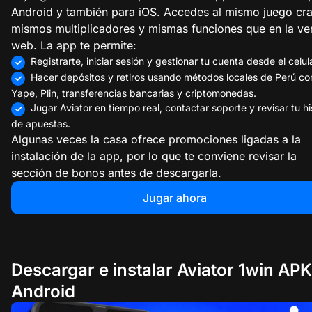
Android y también para iOS. Accedes al mismo juego cra
mismos multiplicadores y mismas funciones que en la ve
web. La app te permite:
Registrarte, iniciar sesión y gestionar tu cuenta desde el celula
Hacer depósitos y retiros usando métodos locales de Perú c
Yape, Plin, transferencias bancarias y criptomonedas.
Jugar Aviator en tiempo real, contactar soporte y revisar tu his
de apuestas.
Algunas veces la casa ofrece promociones ligadas a la
instalación de la app, por lo que te conviene revisar la
sección de bonos antes de descargarla.
Jugar ahora
Descargar e instalar Aviator 1win APK
Android