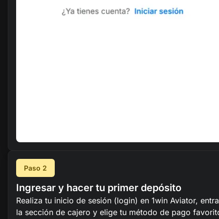
Paso 2
Ingresar y hacer tu primer depósito
Realiza tu inicio de sesión (login) en 1win Aviator, entra
la sección de cajero y elige tu método de pago favorit