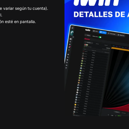
variar según tu cuenta).
l.
n esté en pantalla.