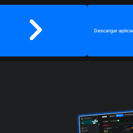
Descargar aplica