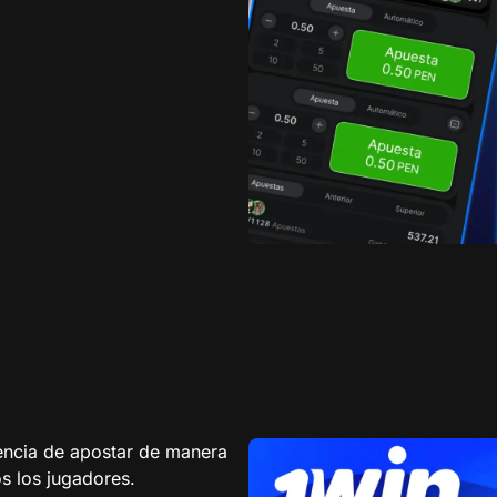
iencia de apostar de manera
s los jugadores.