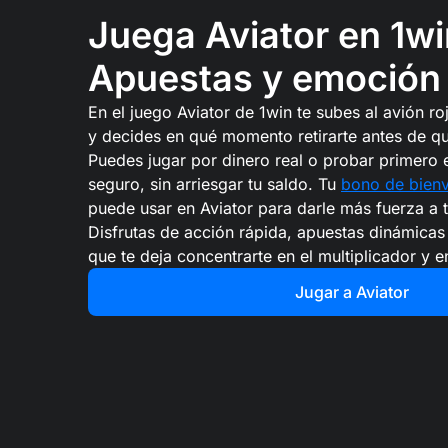
Juega Aviator en 1wi
Apuestas y emoción 
En el juego Aviator de 1win te subes al avión ro
y decides en qué momento retirarte antes de q
Puedes jugar por dinero real o probar primero
seguro, sin arriesgar tu saldo. Tu
bono de bien
puede usar en Aviator para darle más fuerza a 
Disfrutas de acción rápida, apuestas dinámicas y
que te deja concentrarte en el multiplicador y e
Jugar a Aviator