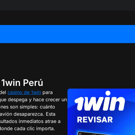
 1win Perú
 del
casino de 1win
para
 que despega y hace crecer un
ones son simples: cuánto
avión desaparezca. Esta
sultados inmediatos atrae a
donde cada clic importa.