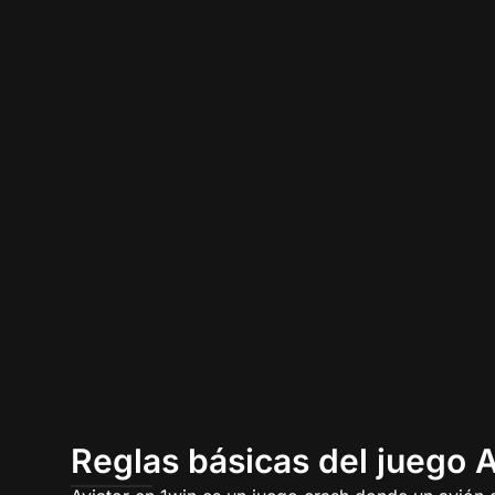
Reglas básicas del juego A