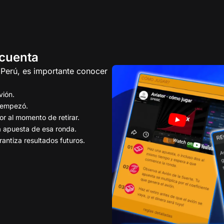
 cuenta
 Perú, es importante conocer
vión.
 empezó.
r al momento de retirar.
la apuesta de esa ronda.
rantiza resultados futuros.