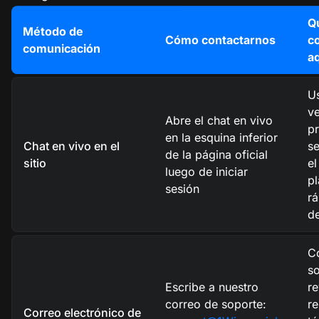
Q
Método de
Cómo contactarnos
c
comunicación
a
Us
ve
Abre el chat en vivo
pr
en la esquina inferior
Chat en vivo en el
se
de la página oficial
sitio
el
luego de iniciar
p
sesión
rá
de
Co
so
Escribe a nuestro
re
correo de soporte:
re
Correo electrónico de