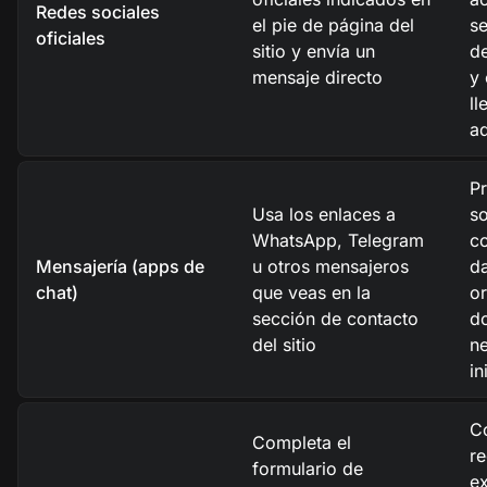
Redes sociales
el pie de página del
se
oficiales
sitio y envía un
de
mensaje directo
y 
ll
a
Pr
Usa los enlaces a
s
WhatsApp, Telegram
c
Mensajería (apps de
u otros mensajeros
da
chat)
que veas en la
or
sección de contacto
d
del sitio
ne
in
C
Completa el
re
formulario de
ex