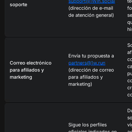
support@1Win.social
té
soporte
(dirección de e-mail
fo
de atención general)
s
qu
hi
So
af
Envía tu propuesta a
co
Correo electrónico
partners@1w.run
c
para afiliados y
(dirección de correo
pu
marketing
para afiliados y
c
marketing)
c
c
D
s
Sigue los perfiles
vi
oficiales indicados en
ac