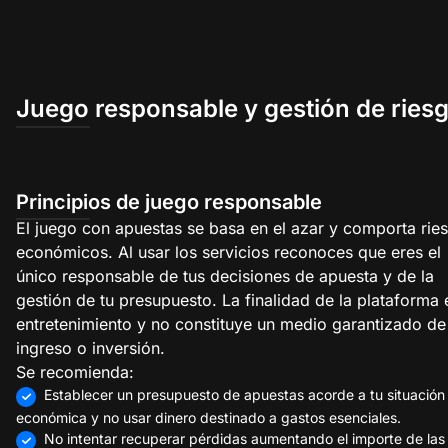
Juego responsable y gestión de ries
Principios de juego responsable
El juego con apuestas se basa en el azar y comporta rie
económicos. Al usar los servicios reconoces que eres el
único responsable de tus decisiones de apuesta y de la
gestión de tu presupuesto. La finalidad de la plataforma 
entretenimiento y no constituye un medio garantizado de
ingreso o inversión.
Se recomienda:
Establecer un presupuesto de apuestas acorde a tu situación
económica y no usar dinero destinado a gastos esenciales.
No intentar recuperar pérdidas aumentando el importe de las