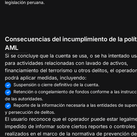
legislación peruana.
Consecuencias del incumplimiento de la polít
AML
Si se concluye que la cuenta se usa, o se ha intentado us
para actividades relacionadas con lavado de activos,
financiamiento del terrorismo u otros delitos, el operador
podrá aplicar medidas, incluyendo:
Suspensión o cierre definitivo de la cuenta.
Retención o congelamiento de fondos conforme a las instrucc
de las autoridades.
Reporte de la información necesaria a las entidades de superv
y persecución de delitos.
El usuario reconoce que el operador puede estar legalm
impedido de informar sobre ciertos reportes o controles
realizados en el marco de la normativa de prevención de