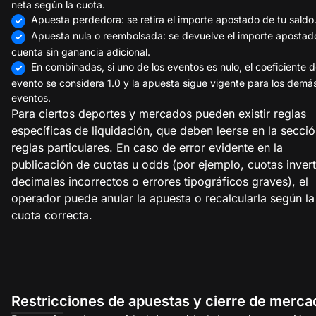
neta según la cuota.
Apuesta perdedora: se retira el importe apostado de tu saldo
Apuesta nula o reembolsada: se devuelve el importe apostado
cuenta sin ganancia adicional.
En combinadas, si uno de los eventos es nulo, el coeficiente 
evento se considera 1.0 y la apuesta sigue vigente para los demá
eventos.
Para ciertos deportes y mercados pueden existir reglas
específicas de liquidación, que deben leerse en la secci
reglas particulares. En caso de error evidente en la
publicación de cuotas u odds (por ejemplo, cuotas invert
decimales incorrectos o errores tipográficos graves), el
operador puede anular la apuesta o recalcularla según la
cuota correcta.
Restricciones de apuestas y cierre de merca