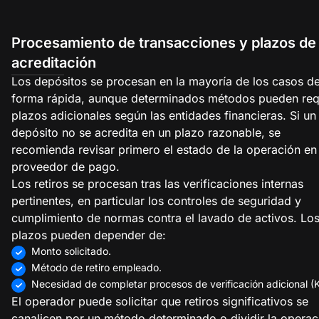
Procesamiento de transacciones y plazos de
acreditación
Los depósitos se procesan en la mayoría de los casos d
forma rápida, aunque determinados métodos pueden req
plazos adicionales según las entidades financieras. Si un
depósito no se acredita en un plazo razonable, se
recomienda revisar primero el estado de la operación en 
proveedor de pago.
Los retiros se procesan tras las verificaciones internas
pertinentes, en particular los controles de seguridad y
cumplimiento de normas contra el lavado de activos. Lo
plazos pueden depender de:
Monto solicitado.
Método de retiro empleado.
Necesidad de completar procesos de verificación adicional (
El operador puede solicitar que retiros significativos se
canalicen por un método determinado o dividir la operac