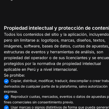
Propiedad intelectual y protección de conten
Todos los contenidos del sitio y la aplicación, incluyendo
pero sin limitarse a: logotipos, marcas, diseños, textos,
imágenes, software, bases de datos, cuotas de apuestas
estructuras de eventos y herramientas de análisis, son
propiedad del operador o de sus licenciantes y se encue
protegidos por la normativa de propiedad intelectual
aplicable en Perú y a nivel internacional.
Se prohíbe:
Copiar, distribuir, modificar, traducir, descompilar o crear trab
derivados de cualquier parte de la plataforma, salvo autorización
expresa.
Reproducir cuotas, mercados, eventos o datos de apuestas 
fines comerciales sin consentimiento previo.
Usar marcas o signos distintivos de forma que pueda generar