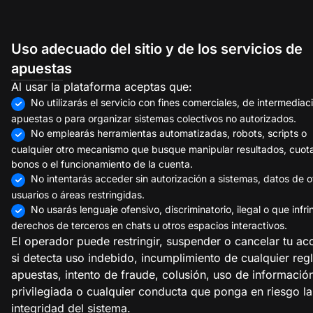
Uso adecuado del sitio y de los servicios de
apuestas
Al usar la plataforma aceptas que:
No utilizarás el servicio con fines comerciales, de intermediac
apuestas o para organizar sistemas colectivos no autorizados.
No emplearás herramientas automatizadas, robots, scripts o
cualquier otro mecanismo que busque manipular resultados, cuot
bonos o el funcionamiento de la cuenta.
No intentarás acceder sin autorización a sistemas, datos de o
usuarios o áreas restringidas.
No usarás lenguaje ofensivo, discriminatorio, ilegal o que infri
derechos de terceros en chats u otros espacios interactivos.
El operador puede restringir, suspender o cancelar tu ac
si detecta uso indebido, incumplimiento de cualquier reg
apuestas, intento de fraude, colusión, uso de informació
privilegiada o cualquier conducta que ponga en riesgo la
integridad del sistema.