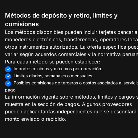
Métodos de depósito y retiro, límites y
comisiones
Los métodos disponibles pueden incluir tarjetas bancaria
monederos electrónicos, transferencias, operadores loca
otros instrumentos autorizados. La oferta específica pue
variar según acuerdos comerciales y la normativa peruan
Para cada método se pueden establecer:
Importes mínimos y máximos por operación.
Límites diarios, semanales o mensuales.
Posibles comisiones de terceros o costos asociados al servici
pago.
La información vigente sobre métodos, límites y cargos 
muestra en la sección de pagos. Algunos proveedores
pueden aplicar tarifas independientes que se descontará
monto enviado o recibido.