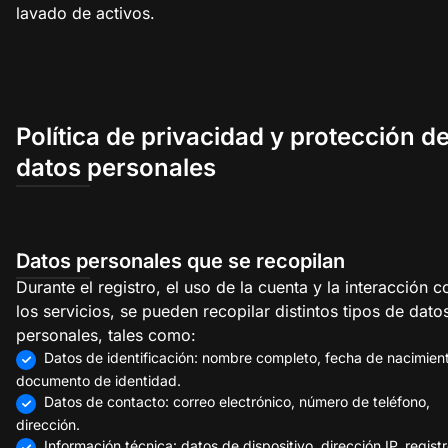
lavado de activos.
Política de privacidad y protección d
datos personales
Datos personales que se recopilan
Durante el registro, el uso de la cuenta y la interacción c
los servicios, se pueden recopilar distintos tipos de dato
personales, tales como:
Datos de identificación: nombre completo, fecha de nacimien
documento de identidad.
Datos de contacto: correo electrónico, número de teléfono,
dirección.
Información técnica: datos de dispositivo, dirección IP, regist