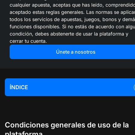
cualquier apuesta, aceptas que has leído, comprendid
aceptado estas reglas generales. Las normas se aplica
todos los servicios de apuestas, juegos, bonos y dem
funciones disponibles. Si no estás de acuerdo con alg
condición, debes abstenerte de usar la plataforma y
cerrar tu cuenta.
Únete a nosotros
ÍNDICE
Condiciones generales de uso de la
plataforma